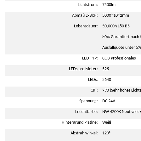
Lichtstrom:
7500lm
Abmaß LxBxH:
5000*10*2mm
Lebensdauer:
50,000h L80 B5
80% Garantiert nach
Ausfallquote unter 5
LED TYP:
COB Professionales
LEDs pro Meter:
528
LEDs:
2640
CRI:
>90 (Sehr hohes Lich
Spannung:
DC 24V
Leuchtfarbe:
NW 4200K Neutrales 
Hintergrund Platine:
Weiß
Abstrahlwinkel:
120°